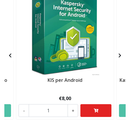
nno
KIS per Android
Kasp
€8,00
-
+