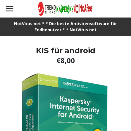
NotVirus.net * * Die beste Antivirensoftware für
Endbenutzer * * NotVirus.net
KIS für android
€8,00