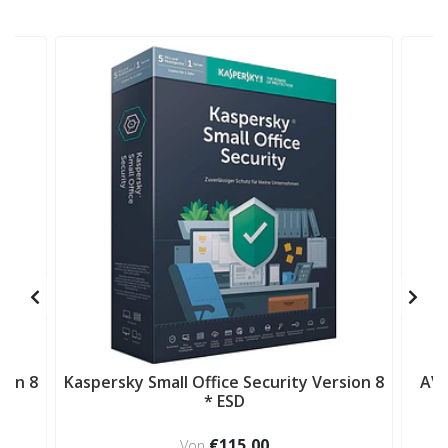
ion 8
Kaspersky Small Office Security Version 8
AVG
* ESD
€115,00
Von